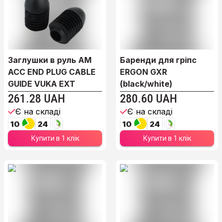
Заглушки в руль AM
Баренди для гріпс
ACC END PLUG CABLE
ERGON GXR
GUIDE VUKA EXT
(black/white)
261.28 UAH
280.60 UAH
Є на складі
Є на складі
10
24
10
24
Купити в 1 клік
Купити в 1 клік