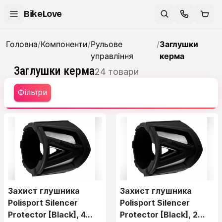
BikeLove
Головна
/
Компоненти
/
Рульове
/
Заглушки
управління
керма
Заглушки керма
24
товари
Фільтри
Захист глушника
Захист глушника
Polisport Silencer
Polisport Silencer
Protector [Black], 4...
Protector [Black], 2...