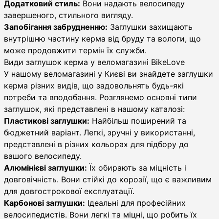
Додатковий стиль:
Вони надають велосипеду
завершеного, стильного вигляду.
Запобігання забрудненню:
Заглушки захищають
внутрішню частину керма від бруду та вологи, що
може продовжити термін їх служби.
Види заглушок керма у веломагазині BikeLove
У нашому веломагазині у Києві ви знайдете заглушки
керма різних видів, що задовольнять будь-які
потреби та вподобання. Розглянемо основні типи
заглушок, які представлені в нашому каталозі:
Пластикові заглушки:
Найбільш поширений та
бюджетний варіант. Легкі, зручні у використанні,
представлені в різних кольорах для підбору до
вашого велосипеду.
Алюмінієві заглушки:
Їх обирають за міцність і
довговічність. Вони стійкі до корозії, що є важливим
для довгострокової експлуатації.
Карбонові заглушки:
Ідеальні для професійних
велосипедистів. Вони легкі та міцні, що робить їх