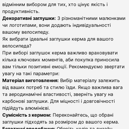
відмінним вибором для тих, хто цінує якість і
продуктивність.
Декоративні заглушки:
З різноманітними малюнками
чи логотипами, вони додають індивідуальності
вашому велосипеду.
Як вибрати ідеальні заглушки керма для вашого
велосипеда?
При виборі заглушок керма важливо враховувати
кілька ключових моментів, аби покупка приносила
вам тільки позитивні емоції. Рекомендуємо звертати
увагу на такі параметри:
Матеріал виготовлення:
Вибір матеріалу залежить
від ваших потреб та стилю їзди. Якщо важлива вага
та аеродинамічні властивості, зверніть увагу на
карбонові заглушки. Для міцності і довговічності
підійдуть алюмінієві.
Сумісність з кермом:
Переконайтесь, що обрані
заглушки підходять за розміром до вашого керма.
Естетичні вподобання:
Оберіть колір та дизайн