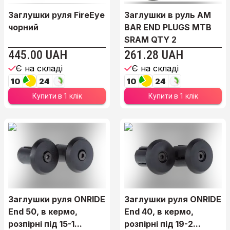
Заглушки руля FireEye
Заглушки в руль AM
чорний
BAR END PLUGS MTB
SRAM QTY 2
445.00 UAH
261.28 UAH
Є на складі
Є на складі
10
24
10
24
Купити в 1 клік
Купити в 1 клік
Заглушки руля ONRIDE
Заглушки руля ONRIDE
End 50, в кермо,
End 40, в кермо,
розпірні під 15-1...
розпірні під 19-2...