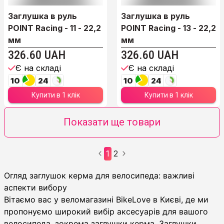
Заглушка в руль
Заглушка в руль
POINT Racing - 11 - 22,2
POINT Racing - 13 - 22,2
мм
мм
326.60 UAH
326.60 UAH
Є на складі
Є на складі
10
24
10
24
Купити в 1 клік
Купити в 1 клік
Показати ще товари
1
2
Заглушки керма
Огляд заглушок керма для велосипеда: важливі
аспекти вибору
Вітаємо вас у веломагазині BikeLove в Києві, де ми
пропонуємо широкий вибір аксесуарів для вашого
велосипеда, зокрема заглушки керма. Заглушки