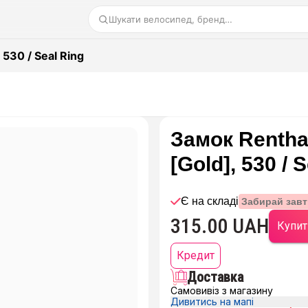
Шукати велосипед, бренд…
 530 / Seal Ring
Замок Renthal
[Gold], 530 / 
Є на складі
Забирай завт
315.00 UAH
Купит
Кредит
Доставка
Самовивіз з магазину
Дивитись на мапі