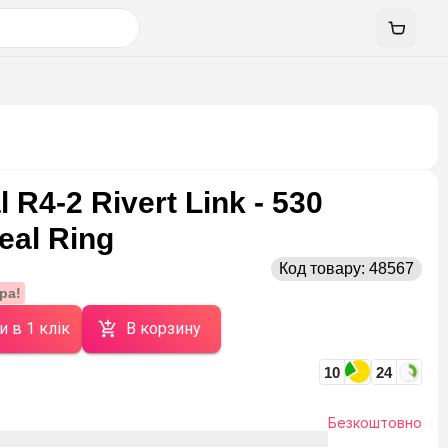
 R4-2 Rivert Link - 530
Seal Ring
Код товару:
48567
ра!
и в 1 клік
В корзину
10
24
Безкоштовно