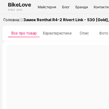
BikeLove
Майстерня
Блог
Бренди
Контакти
SINCE 2020
Головна
/
/
/
Замок Renthal R4-2 Rivert Link - 530 [Gold],
Все про товар
Характеристики
Опис
Фото