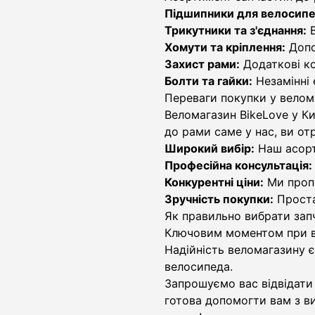
Підшипники для велосипе
Трикутники та з'єднання:
В
Хомути та кріплення:
Допом
Захист рами:
Додаткові ко
Болти та гайки:
Незамінні 
Переваги покупки у велом
Веломагазин BikeLove у Ки
до рами саме у нас, ви от
Широкий вибір:
Наш асорт
Професійна консультація:
Конкурентні ціни:
Ми пропо
Зручність покупки:
Проста
Як правильно вибрати зап
Ключовим моментом при ви
Надійність веломагазину 
велосипеда.
Запрошуємо вас відвідати
готова допомогти вам з ви