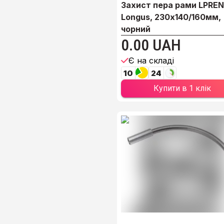
Захист пера рами LPRE
Longus, 230х140/160мм,
чорний
0.00 UAH
Є на складі
10
24
Купити в 1 клік