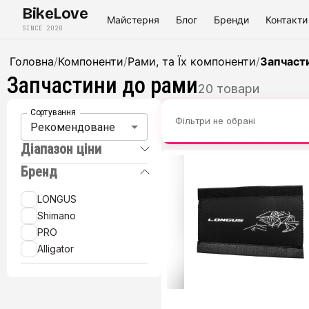
BikeLove
Майстерня
Блог
Бренди
Контакти
SINCE 2020
Головна
/
Компоненти
/
Рами, та Їх компоненти
/
Запчаст
Запчастини до рами
20
товари
Сортування
Фільтри не обрані
Рекомендоване
Діапазон ціни
Бренд
LONGUS
Shimano
PRO
Alligator