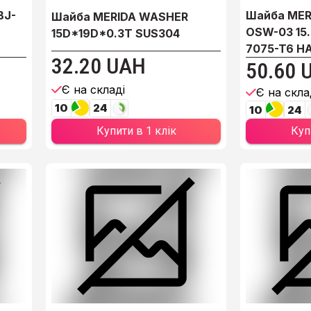
BJ-
Шайба MER
Шайба MERIDA WASHER
OSW-03 15
15D*19D*0.3T SUS304
7075-T6 HA
32.20 UAH
50.60 
Є на складі
Є на скла
10
24
10
24
Купити в 1 клік
Куп