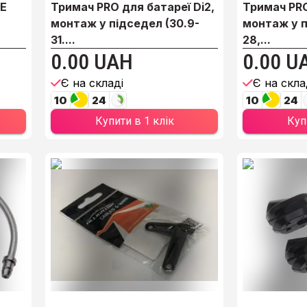
NE
Тримач PRO для батареї Di2,
Тримач PRO
монтаж у підседел (30.9-
монтаж у п
31....
28,...
0.00 UAH
0.00 U
Є на складі
Є на скла
10
24
10
24
Купити в 1 клік
Куп