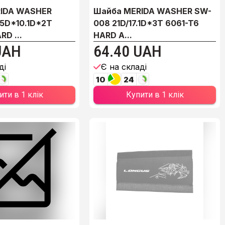
IDA WASHER
Шайба MERIDA WASHER SW-
.5D*10.1D*2T
008 21D/17.1D*3T 6061-T6
RD ...
HARD A...
UAH
64.40 UAH
ді
Є на складі
10
24
ити в 1 клік
Купити в 1 клік