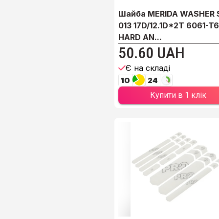
Шайба MERIDA WASHER 
013 17D/12.1D*2T 6061-T6
HARD AN...
50.60 UAH
Є на складі
10
24
Купити в 1 клік