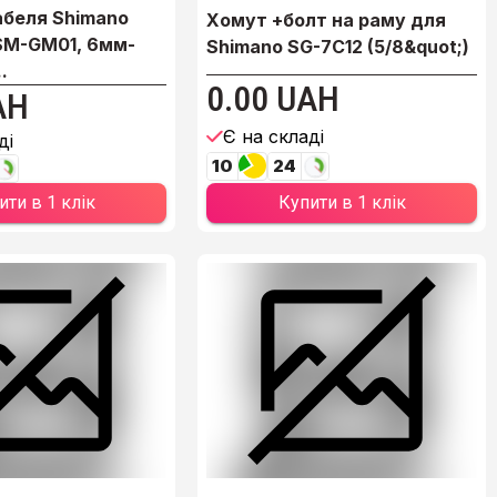
абеля Shimano
Хомут +болт на раму для
SM-GM01, 6мм-
Shimano SG-7C12 (5/8&quot;)
.
0.00 UAH
AH
Є на складі
ді
10
24
Купити в 1 клік
ити в 1 клік