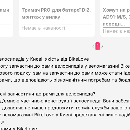
рами
Тримач PRO для батареї Di2,
Хомут на 
монтаж у вилку
AD91-M/S, 
передн...
Немає в наявності
Немає в на
1
лосипедів у Києві: якість від BikeLove
огу запчастин до рами велосипедів у веломагазині Bike
ового подиху, заміна запчастин до рами може стати і
рами, що відповідають різноманітним потребам та бюд
сні запчастини до рами для велосипеда?
д'ємною частиною конструкції велосипеда. Вони забезпе
и дозволяє не лише продовжити термін служби вашого в
веломагазині BikeLove у Києві представлені лише надійні
да.
рами у BikeLove