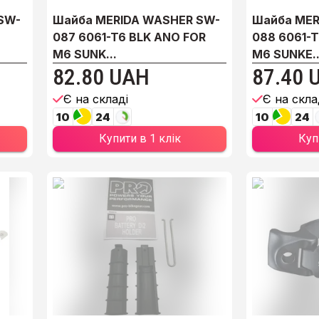
SW-
Шайба MERIDA WASHER SW-
Шайба MER
087 6061-T6 BLK ANO FOR
088 6061-T
M6 SUNK...
M6 SUNKE..
82.80 UAH
87.40 
Є на складі
Є на скла
10
24
10
24
Купити в 1 клік
Куп