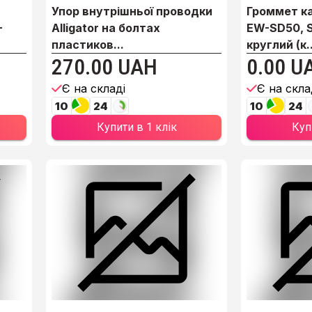
Упор внутрішньої проводки
Громмет к
-
Alligator на болтах
EW-SD50, 
пластиков...
круглий (к..
270.00 UAH
0.00 U
Є на складі
Є на скла
10
24
10
24
Купити в 1 клік
Куп