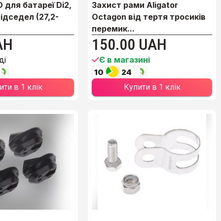
 для батареї Di2,
Захист рами Aligator
ідседел (27,2-
Octagon від тертя тросиків
перемик...
AH
150.00 UAH
ді
Є в магазині
10
24
ити в 1 клік
Купити в 1 клік