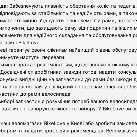
да:
Забезпечують плавність обертання коліс та педалів
ідповідають за стабільність та надійність рами, а так
агають міцно з’єднувати різні елементи рами, що забез
мпоненти, що захищають раму від подряпин та інших 
елементи для надійного складання та обслуговування р
агазині BikeLove
єві гарантує своїм клієнтам найвищий рівень обслугову
римуєте наступні переваги:
имент вражає різноманіттям, що дозволяє кожному кліє
Досвідчені співробітники завжди готові надати консул
нуємо вигідні ціни на запчастини до рами без шкоди дл
 навігація по сайту і швидкий процес замовлення роб
частини до рами велосипеда
борі запчастин є розуміння потреб вашого велосипеда.
є важливою запорукою якісного вибору. У BikeLove ви з
 наш веломагазин BikeLove у Києві або зробити замовл
бором та надати професійні рекомендації. Веломагазин