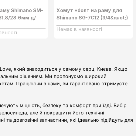
раму Shimano SM-
Хомут +болт на раму для
31,8/28.6мм д/
Shimano SG-7C12 (3/4&quot;)
Немає в наявності
явності
Love, який знаходиться у самому серці Києва. Якщо
деальним рішенням. Ми пропонуємо широкий
жетам. Працюючи з нами, ви гарантовано отримуєте
чують міцність, безпеку та комфорт при їзді. Вибір
елосипеда, але й покращити його технічні
 та довговічні запчастини, які ідеально підійдуть для