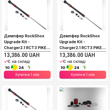
Демпфер RockShox
Демпфер RockShox
Upgrade Kit -
Upgrade Kit -
Charger2.1 RCT3 PIKE
Charger2.1 RCT3 PIKE
29"...
15X...
13,386.00 UAH
13,386.00 UAH
Є на складі
Є на складі
10
24
10
24
Купити в 1 клік
Купити в 1 клік