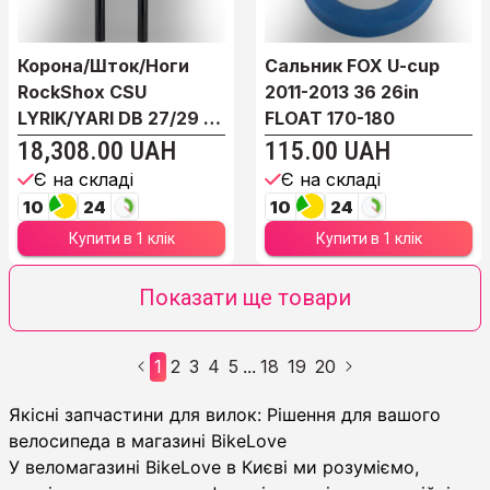
Корона/Шток/Ноги
Сальник FOX U-cup
RockShox CSU
2011-2013 36 26in
LYRIK/YARI DB 27/29 B
FLOAT 170-180
42O...
18,308.00 UAH
115.00 UAH
Є на складі
Є на складі
10
24
10
24
Купити в 1 клік
Купити в 1 клік
Показати ще товари
1
2
3
4
5
18
19
20
...
Запчастини та сервісні набори до вилок
Якісні запчастини для вилок: Рішення для вашого
велосипеда в магазині BikeLove
У веломагазині BikeLove в Києві ми розуміємо,