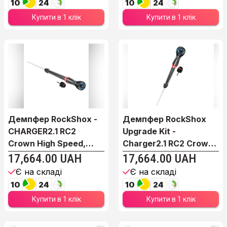
10
24
10
24
Купити в 1 клік
Купити в 1 клік
Демпфер RockShox -
Демпфер RockShox
CHARGER2.1 RC2
Upgrade Kit -
Crown High Speed,
Charger2.1 RC2 Crown
Low...
LYR...
17,664.00 UAH
17,664.00 UAH
Є на складі
Є на складі
10
24
10
24
Купити в 1 клік
Купити в 1 клік