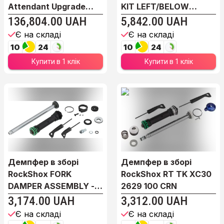
Attendant Upgrade
KIT LEFT/BELOW
Kit...
REVE...
136,804.00 UAH
5,842.00 UAH
Є на складі
Є на складі
10
24
10
24
Купити в 1 клік
Купити в 1 клік
Демпфер в зборі
Демпфер в зборі
RockShox FORK
RockShox RT TK XC30
DAMPER ASSEMBLY -
2629 100 CRN
REMOTE ...
3,174.00 UAH
3,312.00 UAH
Є на складі
Є на складі