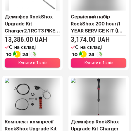
Демпфер RockShox
Сервісний набір
Upgrade Kit -
RockShox 200 hour/1
Charger2.1 RCT3 PIKE
YEAR SERVICE KIT (I...
15X...
13,386.00 UAH
3,174.00 UAH
Є на складі
Є на складі
10
24
10
24
Купити в 1 клік
Купити в 1 клік
Комплект компресії
Демпфер RockShox
RockShox Upgrade Kit
Upgrade Kit Charger