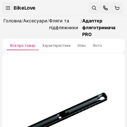
BikeLove
Головна
/
Аксесуари
/
Фляги та
/
Адаптер
підфляжники
фляготримача
PRO
Все про товар
Характеристики
Опис
Фото