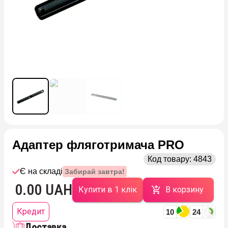
Адаптер фляготримача PRO
Код товару:
4843
Є на складі
Забирай завтра!
0.00 UAH
Купити в 1 клік
В корзину
Кредит
10
24
Доставка