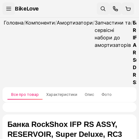
BikeLove
Головна
/
Компоненти
/
Амортизатори
/
Запчастини та
/
Ба
сервісні
Ro
набори до
IF
амортизаторів
AS
RE
Su
De
R
S
Все про товар
Характеристики
Опис
Фото
Банка RockShox IFP RS ASSY,
RESERVOIR, Super Deluxe, RC3