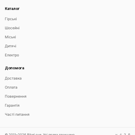
Каталог
Гірські
Шосейні
Міські
Дитячі
Електро
Допомога
Доставка
Оплата
Повернення
Гарантія
Часті питання
© 2011–2026 BikeLove. Усі права захищено.
v 4.2.0