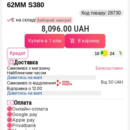
62MM S380
Код товару:
28730
Є на складі
Забирай завтра!
8,096.00 UAH
Купити в 1 клік
В корзину
Кредит
10
24
Доставка
Самовивіз з магазину
Безкоштовно
Найближчим часом
Дивитись на мапі
Від 50 UAH
Самовивіз із відділення
Відправка о 12.00
Дивитись на мапі
Оплата
Онлайн-оплата
Google pay
Apple pay
Privatbank