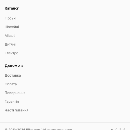
Каталог
Гірські
Шосейні
Міські
Дитячі
Електро
Допомога
Доставка
Оплата
Повернення
Гарантія
Часті питання
© 2011–2026 BikeLove. Усі права захищено.
v 4.2.0