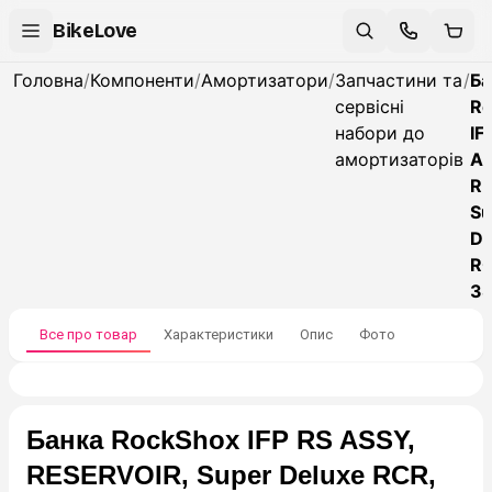
BikeLove
Головна
/
Компоненти
/
Амортизатори
/
Запчастини та
/
Ба
сервісні
Ro
набори до
IF
амортизаторів
AS
RE
Su
De
R
3
Все про товар
Характеристики
Опис
Фото
Банка RockShox IFP RS ASSY,
RESERVOIR, Super Deluxe RCR,