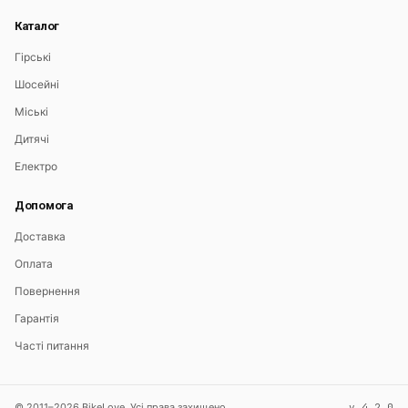
Каталог
Гірські
Шосейні
Міські
Дитячі
Електро
Допомога
Доставка
Оплата
Повернення
Гарантія
Часті питання
© 2011–2026 BikeLove. Усі права захищено.
v 4.2.0