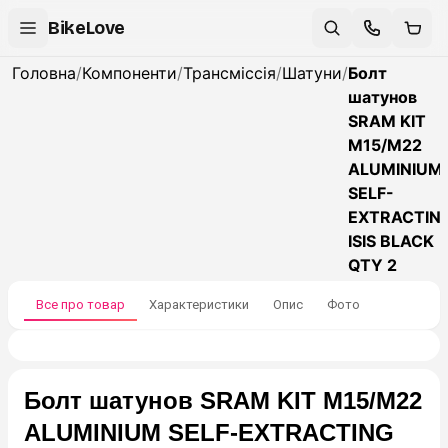
BikeLove
Головна
/
Компоненти
/
Трансміссія
/
Шатуни
/
Болт
шатунов
SRAM KIT
M15/M22
ALUMINIUM
SELF-
EXTRACTIN
ISIS BLACK
QTY 2
Все про товар
Характеристики
Опис
Фото
Болт шатунов SRAM KIT M15/M22
ALUMINIUM SELF-EXTRACTING