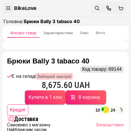
BikeLove
Головна
/
Брюки Bally 3 tabaco 40
Все про товар
Характеристики
Опис
Фото
Брюки Bally 3 tabaco 40
Код товару:
69144
Є на складі
Забирай завтра!
8,675.60 UAH
Купити в 1 клік
В корзину
Кредит
10
24
Доставка
Самовивіз з магазину
Безкоштовно
Найближчим часом