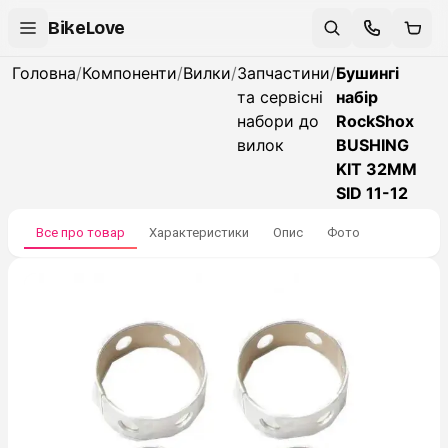
BikeLove
Головна
/
Компоненти
/
Вилки
/
Запчастини
/
Бушингі
та сервісні
набір
набори до
RockShox
вилок
BUSHING
KIT 32MM
SID 11-12
Все про товар
Характеристики
Опис
Фото