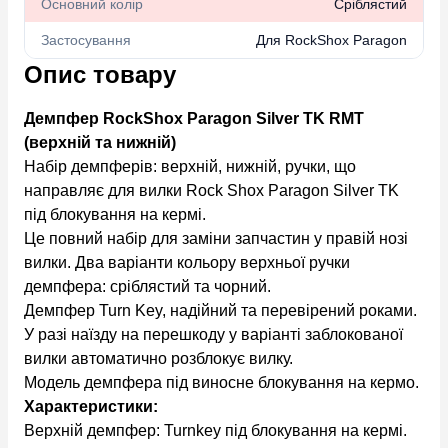
Основний колір
Сріблястий
Застосування
Для RockShox Paragon
Опис товару
Демпфер RockShox Paragon Silver TK RMT
(верхній та нижній)
Набір демпферів: верхній, нижній, ручки, що
направляє для вилки Rock Shox Paragon Silver TK
під блокування на кермі.
Це повний набір для заміни запчастин у правій нозі
вилки. Два варіанти кольору верхньої ручки
демпфера: сріблястий та чорний.
Демпфер Turn Key, надійний та перевірений роками.
У разі наїзду на перешкоду у варіанті заблокованої
вилки автоматично розблокує вилку.
Модель демпфера під виносне блокування на кермо.
Характеристики:
Верхній демпфер: Turnkey під блокування на кермі.