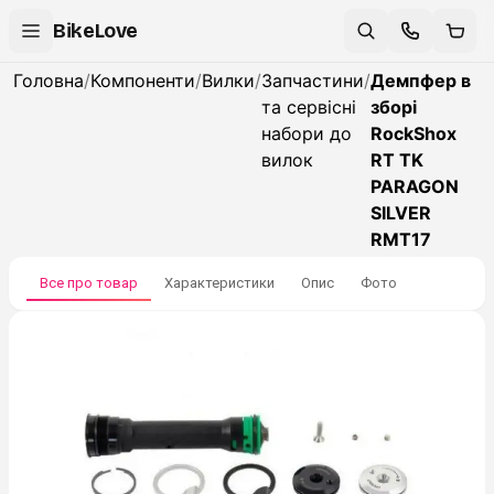
BikeLove
Головна
/
Компоненти
/
Вилки
/
Запчастини
/
Демпфер в
та сервісні
зборі
набори до
RockShox
вилок
RT TK
PARAGON
SILVER
RMT17
Все про товар
Характеристики
Опис
Фото