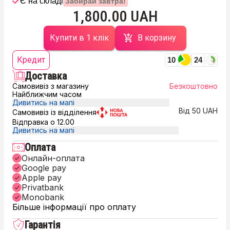
Є на складі
Забирай завтра!
1,800.00 UAH
Купити в 1 клік
В корзину
Кредит
10
24
Доставка
Самовивіз з магазину
Безкоштовно
Найближчим часом
Дивитись на мапі
Від 50 UAH
Самовивіз із відділення
Відправка о 12.00
Дивитись на мапі
Оплата
Онлайн-оплата
Google pay
Apple pay
Privatbank
Monobank
Більше інформації про оплату
Гарантія