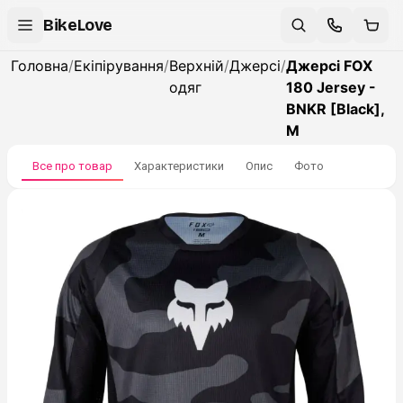
BikeLove
Головна
/
Екіпірування
/
Верхній
/
Джерсі
/
Джерсі FOX
одяг
180 Jersey -
BNKR [Black],
M
Все про товар
Характеристики
Опис
Фото