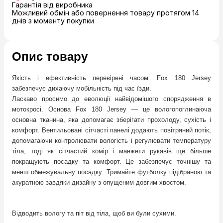
Гарантія від виробника
Можливий обмін або повернення товару протягом 14
днів з моменту покупки
Опис товару
Якість і ефективність перевірені часом: Fox 180 Jersey
забезпечує дихаючу мобільність під час їзди.
Ласкаво просимо до еволюції найвідомішого спорядження в
мотокросі. Основа Fox 180 Jersey — це вологопоглинаюча
основна тканина, яка допомагає зберігати прохолоду, сухість і
комфорт. Вентильовані сітчасті панелі додають повітряний потік,
допомагаючи контролювати вологість і регулювати температуру
тіла, тоді як сітчастий комір і манжети рукавів ще більше
покращують посадку та комфорт. Це забезпечує точнішу та
менш обмежувальну посадку. Тримайте футболку підібраною та
акуратною завдяки дизайну з опущеним довгим хвостом.
Відводить вологу та піт від тіла, щоб ви були сухими.