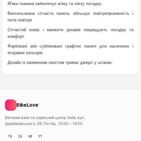
М'яка тканина забезпечує м'яку та легку посадку.
Вентильована сітчаста панель збільшує повітропроникність і
потік повітря.
Сітчастий комір і манжети рукавів покращують посадку та
комфорт.
Фарбовані або сублімовані графічні панелі для насичених і
яскравих кольорів.
Дизайн із заниженим хвостом тримає джерсi у штанах.
BikeLove
Веломагазин та сервісний центр. Київ, вул.
Щербаківського, 59.
Пн–Нд · 10:00 – 19:00
TG
IG
VB
YT