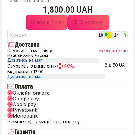
Немає в наявності
1,800.00 UAH
Купити в 1 клік
В корзину
Кредит
10
24
Доставка
Самовивіз з магазину
Безкоштовно
Найближчим часом
Дивитись на мапі
Від 50 UAH
Самовивіз із відділення
Відправка о 12.00
Дивитись на мапі
Оплата
Онлайн-оплата
Google pay
Apple pay
Privatbank
Monobank
Більше інформації про оплату
Гарантія