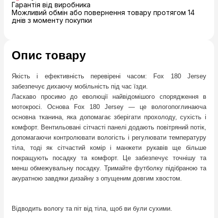
Гарантія від виробника
Можливий обмін або повернення товару протягом 14
днів з моменту покупки
Опис товару
Якість і ефективність перевірені часом: Fox 180 Jersey
забезпечує дихаючу мобільність під час їзди.
Ласкаво просимо до еволюції найвідомішого спорядження в
мотокросі. Основа Fox 180 Jersey — це вологопоглинаюча
основна тканина, яка допомагає зберігати прохолоду, сухість і
комфорт. Вентильовані сітчасті панелі додають повітряний потік,
допомагаючи контролювати вологість і регулювати температуру
тіла, тоді як сітчастий комір і манжети рукавів ще більше
покращують посадку та комфорт. Це забезпечує точнішу та
менш обмежувальну посадку. Тримайте футболку підібраною та
акуратною завдяки дизайну з опущеним довгим хвостом.
Відводить вологу та піт від тіла, щоб ви були сухими.