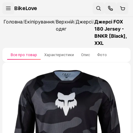
BikeLove
Головна
/
Екіпірування
/
Верхній
/
Джерсі
/
Джерсі FOX
одяг
180 Jersey -
BNKR [Black],
XXL
Все про товар
Характеристики
Опис
Фото