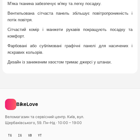
М'яка тканина забезпечує м'яку та легку посадку.
Вентильована сітчаста панель збільшує повітропроникність і
потік повітря.
Сітчастий комір і манжети рукавів покращують посадку та
комфорт.
Фарбовані або сублімовані графічні панелі для насичених і
яскравих кольорів.
Дизайн із заниженим хвостом тримає джерсi у штанах.
BikeLove
Веломагазин та сервісний центр. Київ, вул.
Щербаківського, 59.
Пн–Нд · 10:00 – 19:00
TG
IG
VB
YT