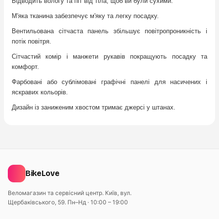
Відводить вологу та піт від тіла, щоб ви були сухими.
М'яка тканина забезпечує м'яку та легку посадку.
Вентильована сітчаста панель збільшує повітропроникність і
потік повітря.
Сітчастий комір і манжети рукавів покращують посадку та
комфорт.
Фарбовані або сублімовані графічні панелі для насичених і
яскравих кольорів.
Дизайн із заниженим хвостом тримає джерсi у штанах.
BikeLove
Веломагазин та сервісний центр. Київ, вул.
Щербаківського, 59.
Пн–Нд · 10:00 – 19:00