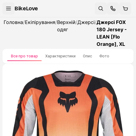
BikeLove
Головна
/
Екіпірування
/
Верхній
/
Джерсі
/
Джерсі FOX
одяг
180 Jersey -
LEAN [Flo
Orange], XL
Все про товар
Характеристики
Опис
Фото