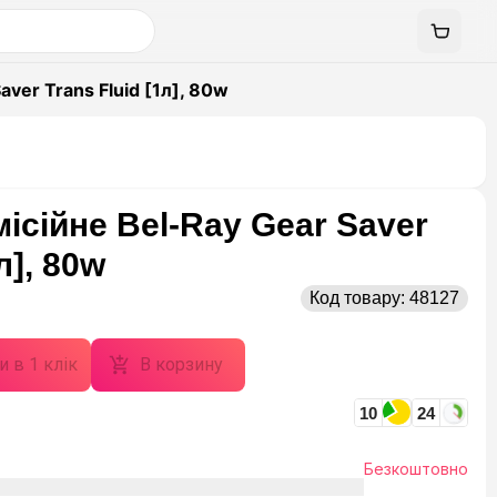
ver Trans Fluid [1л], 80w
ісійне Bel-Ray Gear Saver
л], 80w
Код товару:
48127
и в 1 клік
В корзину
10
24
Безкоштовно