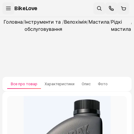
BikeLove
Головна
/
Інструменти та
/
Велохімія
/
Мастила
/
Рідкі
/
обслуговування
мастила
Все про товар
Характеристики
Опис
Фото