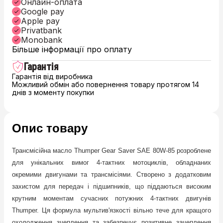
Онлайн-оплата
Google pay
Apple pay
Privatbank
Monobank
Більше інформації про оплату
Гарантія
Гарантія від виробника
Можливий обмін або повернення товару протягом 14
днів з моменту покупки
Опис товару
Трансмісійна масло Thumper Gear Saver SAE 80W-85 розроблене
для унікальних вимог 4-тактних мотоциклів, обладнаних
окремими двигунами та трансмісіями. Створено з додатковим
захистом для передач і підшипників, що піддаються високим
крутним моментам сучасних потужних 4-тактних двигунів
Thumper. Ця формула мультив'язкості вільно тече для кращого
охолодження зчеплення та забезпечує позитивне зачеплення