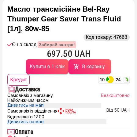
Масло трансмісійне Bel-Ray
Thumper Gear Saver Trans Fluid
[1л], 80w-85
Код товару:
47663
Є на складі
Забирай завтра!
697.50 UAH
Купити в 1 клік
В корзину
Кредит
10
24
Доставка
Самовивіз з магазину
Безкоштовно
Найближчим часом
Дивитись на мапі
Від 50 UAH
Самовивіз із відділення
Відправка о 12.00
Дивитись на мапі
Оплата