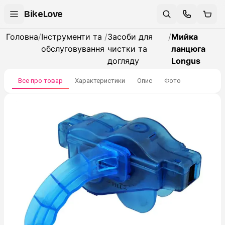
BikeLove
Головна
/
Інструменти та
/
Засоби для
/
Мийка
обслуговування
чистки та
ланцюга
догляду
Longus
Все про товар
Характеристики
Опис
Фото