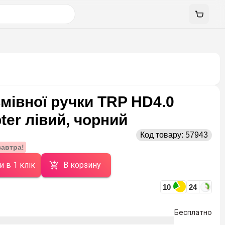
мівної ручки TRP HD4.0
ter лівий, чорний
Код товару:
57943
завтра!
и в 1 клік
В корзину
10
24
Бесплатно