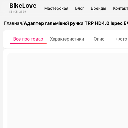
BikeLove
Мастерская
Блог
Бренды
Контак
SINCE 2020
Главная
/
Адаптер гальмівної ручки TRP HD4.0 Ispec EV
Все про товар
Характеристики
Опис
Фото