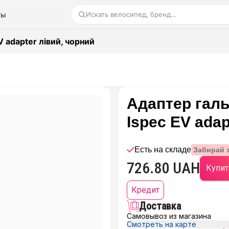
ты
Искать велосипед, бренд…
 adapter лівий, чорний
Адаптер галь
Ispec EV adap
Есть на складе
Забирай 
726.80 UAH
Купит
Кредит
Доставка
Самовывоз из магазина
Смотреть на карте