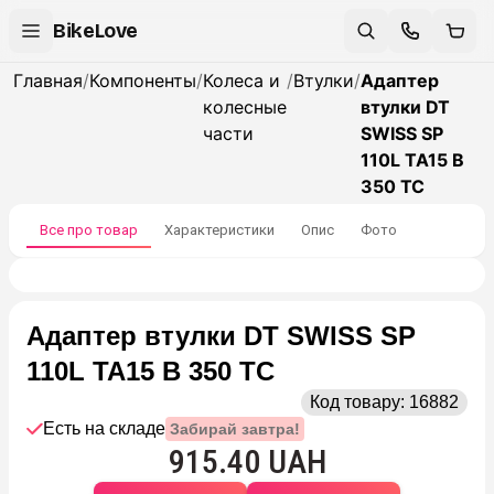
BikeLove
Главная
/
Компоненты
/
Колеса и
/
Втулки
/
Адаптер
колесные
втулки DT
части
SWISS SP
110L TA15 B
350 TC
Все про товар
Характеристики
Опис
Фото
Адаптер втулки DT SWISS SP
110L TA15 B 350 TC
Код товару:
16882
Есть на складе
Забирай завтра!
915.40 UAH