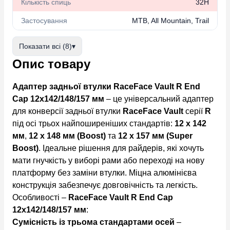
Кількість спиць
32H
Застосування
MTB, All Mountain, Trail
Показати всі (8)
▾
Опис товару
Адаптер задньої втулки RaceFace Vault R End
Cap 12x142/148/157 мм
– це універсальний адаптер
для конверсії задньої втулки
RaceFace Vault
серії
R
під осі трьох найпоширеніших стандартів:
12 x 142
мм
,
12 x 148 мм (Boost)
та
12 x 157 мм (Super
Boost)
. Ідеальне рішення для райдерів, які хочуть
мати гнучкість у виборі рами або переході на нову
платформу без заміни втулки. Міцна алюмінієва
конструкція забезпечує довговічність та легкість.
Особливості –
RaceFace Vault R End Cap
12x142/148/157 мм
:
Сумісність із трьома стандартами осей
–