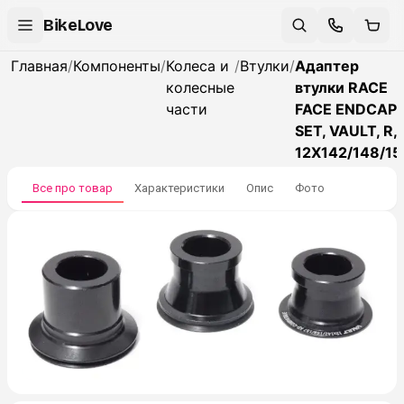
BikeLove
Главная
/
Компоненты
/
Колеса и
/
Втулки
/
Адаптер
колесные
втулки RACE
части
FACE ENDCAP
SET, VAULT, R,
12X142/148/15
Все про товар
Характеристики
Опис
Фото