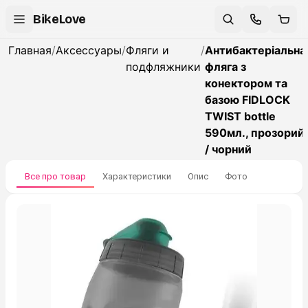
BikeLove
Главная
/
Аксессуары
/
Фляги и
/
Антибактеріальна
подфляжники
фляга з
конектором та
базою FIDLOCK
TWIST bottle
590мл., прозорий
/ чорний
Все про товар
Характеристики
Опис
Фото