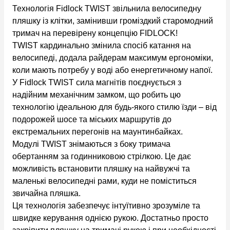
Технологія Fidlock TWIST звільнила велосипедну
пляшку із клітки, замінивши громіздкий старомодний
тримач на перевірену концепцію FIDLOCK!
TWIST кардинально змінила спосіб катання на
велосипеді, додала райдерам максимум ергономіки,
коли мають потребу у воді або енергетичному напої.
У Fidlock TWIST сила магнітів поєднується з
надійним механічним замком, що робить цю
технологію ідеальною для будь-якого стилю їзди – від
подорожей шосе та міських маршрутів до
екстремальних перегонів на маунтинбайках.
Модулі TWIST знімаються з боку тримача
обертанням за годинниковою стрілкою. Це дає
можливість встановити пляшку на найвужчі та
маленькі велосипедні рами, куди не поміститься
звичайна пляшка.
Ця технологія забезпечує інтуїтивно зрозуміле та
швидке керування однією рукою. Достатньо просто