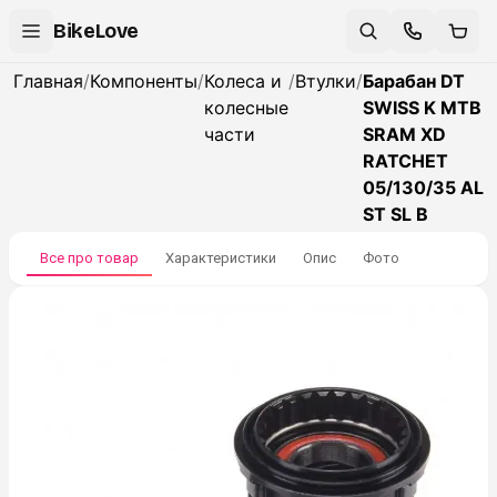
BikeLove
Главная
/
Компоненты
/
Колеса и
/
Втулки
/
Барабан DT
колесные
SWISS K MTB
части
SRAM XD
RATCHET
05/130/35 AL
ST SL B
Все про товар
Характеристики
Опис
Фото