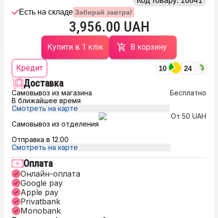
Код товару:
16841
Есть на складе
Забирай завтра!
3,956.00 UAH
Купити в 1 клік
В корзину
Кредит
10
24
Доставка
Самовывоз из магазина
Бесплатно
В ближайшее время
Смотреть на карте
От 50 UAH
Самовывоз из отделения
Отправка в 12.00
Смотреть на карте
Оплата
Онлайн-оплата
Google pay
Apple pay
Privatbank
Monobank