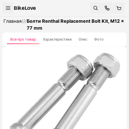
BikeLove
Главная
/
/
/
Болти Renthal Replacement Bolt Kit, M12 x
77 mm
Все про товар
Характеристики
Опис
Фото