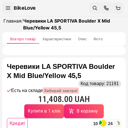
BikeLove
Главная
/
Черевики LA SPORTIVA Boulder X Mid
Blue/Yellow 45,5
Все про товар
Характеристики
Опис
Фото
Черевики LA SPORTIVA Boulder
X Mid Blue/Yellow 45,5
Код товару:
21191
Есть на складе
Забирай завтра!
11,408.00 UAH
Купити в 1 клік
В корзину
Кредит
10
24