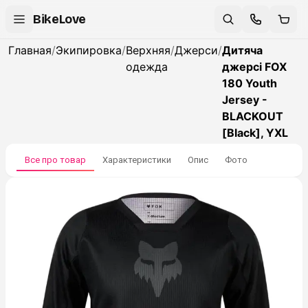
BikeLove
Главная
/
Экипировка
/
Верхняя
/
Джерси
/
Дитяча
одежда
джерсі FOX
180 Youth
Jersey -
BLACKOUT
[Black], YXL
Все про товар
Характеристики
Опис
Фото