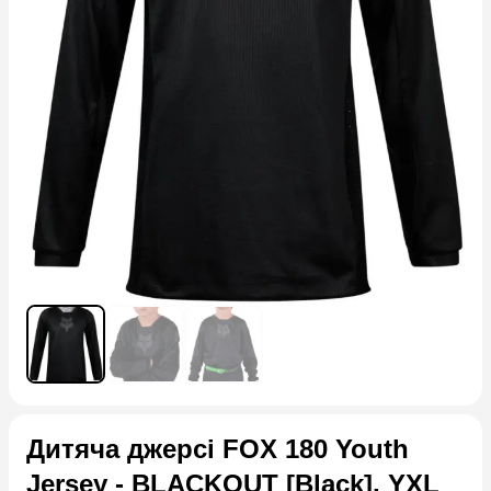
Дитяча джерсі FOX 180 Youth
Jersey - BLACKOUT [Black], YXL