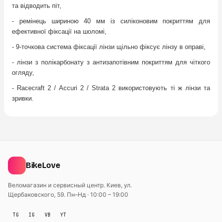
та відводить піт,
- ремінець шириною 40 мм із силіконовим покриттям для
ефективної фіксації на шоломі,
- 9-точкова система фіксації лінзи щільно фіксує лінзу в оправі,
- лінзи з полікарбонату з антизапотівним покриттям для чіткого
огляду,
- Racecraft 2 / Accuri 2 / Strata 2 використовують ті ж лінзи та
зривки.
BikeLove
Веломагазин и сервисный центр. Киев, ул.
Щербаковского, 59.
Пн–Нд · 10:00 – 19:00
TG
IG
VB
YT