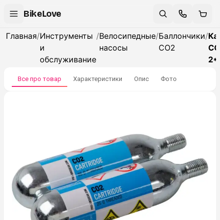
BikeLove
Главная
/
Инструменты
/
Велосипедные
/
Баллончики
/
Ка
и
насосы
CO2
CO
обслуживание
2*
Все про товар
Характеристики
Опис
Фото