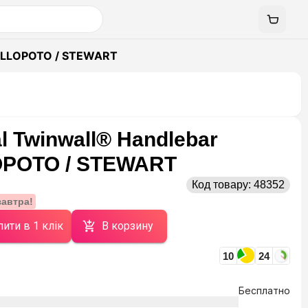
 VILLOPOTO / STEWART
l Twinwall® Handlebar
LOPOTO / STEWART
Код товару:
48352
завтра!
ити в 1 клік
В корзину
10
24
Бесплатно