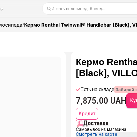
ты
Искать велосипед, бренд…
елосипеда
/
Кермо Renthal Twinwall® Handlebar [Black],
Кермо Rentha
[Black], VIL
Есть на складе
Забирай 
7,875.00 UAH
Куп
Кредит
Доставка
Самовывоз из магазина
Смотреть на карте