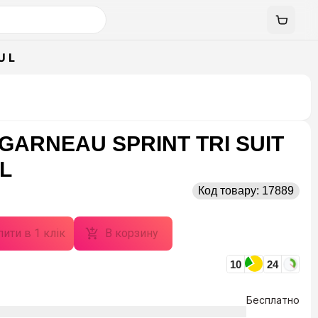
U L
GARNEAU SPRINT TRI SUIT
 L
Код товару:
17889
ити в 1 клік
В корзину
10
24
Бесплатно